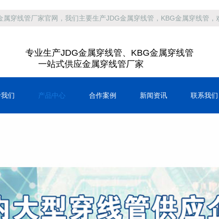
金属穿线管厂家官网，我们主要生产JDG金属穿线管，KBG金属穿线管，
专业生产JDG金属穿线管、KBG金属穿线管
一站式供应金属穿线管厂家
于我们
产品中心
合作案例
新闻资讯
联系我们