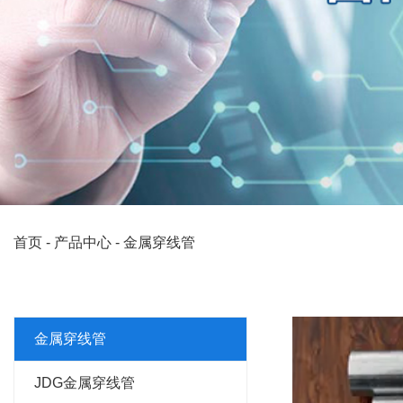
首页
-
产品中心
-
金属穿线管
金属穿线管
JDG金属穿线管