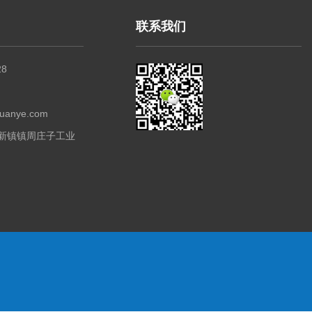
联系我们
28
5
anye.com
新镇镇周庄子工业