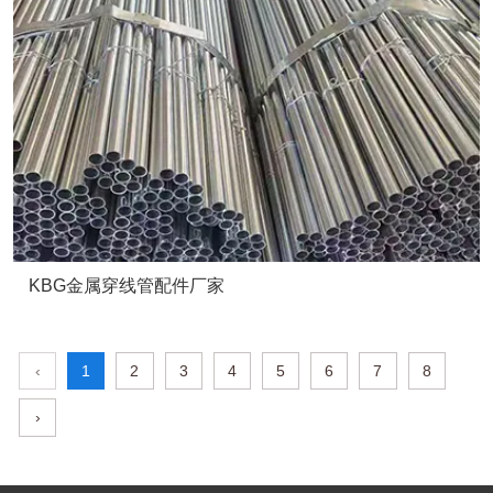
KBG金属穿线管配件厂家
‹
1
2
3
4
5
6
7
8
›