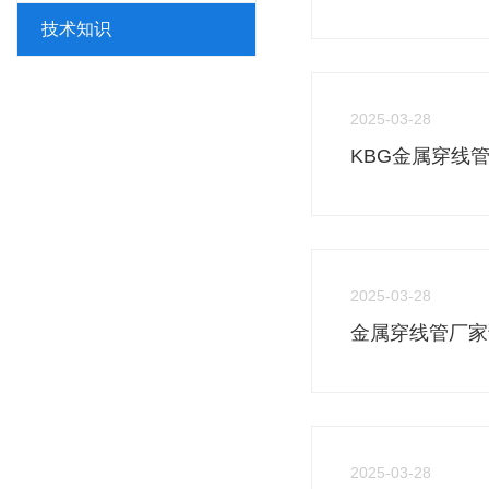
技术知识
2025-03-28
KBG金属穿线
2025-03-28
金属穿线管厂家
2025-03-28