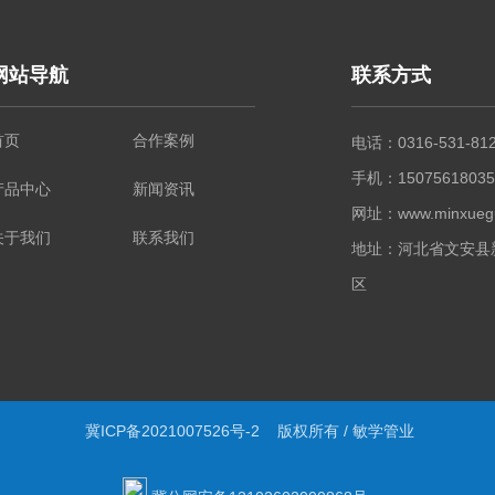
网站导航
联系方式
首页
合作案例
电话：0316-531-81
手机：1507561803
产品中心
新闻资讯
网址：www.minxuegu
关于我们
联系我们
地址：河北省文安县
区
冀ICP备2021007526号-2
版权所有 / 敏学管业