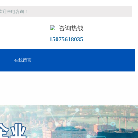
欢迎来电咨询！
咨询热线
15075618035
在线留言