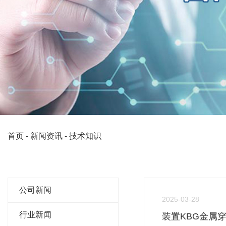
首页
-
新闻资讯
-
技术知识
公司新闻
2025-03-28
行业新闻
装置KBG金属