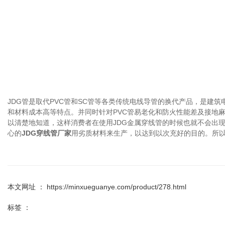
JDG管是取代PVC管和SC管等各类传统电线导管的换代产品，是建
和材料成本高等特点。并同时针对PVC管易老化和防火性能差及接地
以清楚地知道，这样消费者在使用JDG金属穿线管的时候也就不会出
心的
JDG穿线管厂家
用劣质材料来生产，以达到以次充好的目的。所
本文网址 ： https://minxueguanye.com/product/278.html
标签 ：