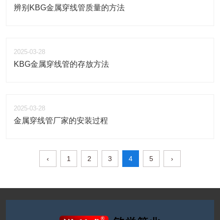
辨别KBG金属穿线管质量的方法
2025-03-28
KBG金属穿线管的存放方法
2025-03-28
金属穿线管厂家的安装过程
‹
1
2
3
4
5
›