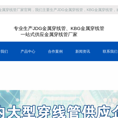
金属穿线管厂家官网，我们主要生产JDG金属穿线管，KBG金属穿线管，
专业生产JDG金属穿线管、KBG金属穿线管
一站式供应金属穿线管厂家
于我们
产品中心
合作案例
新闻资讯
联系我们