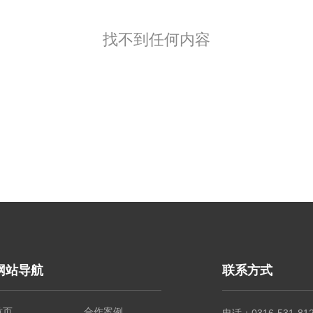
找不到任何内容
网站导航
联系方式
首页
合作案例
电话：0316-531-81