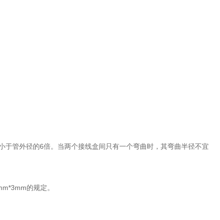
应小于管外径的6倍。当两个接线盒间只有一个弯曲时，其弯曲半径不宜
5mm*3mm的规定。