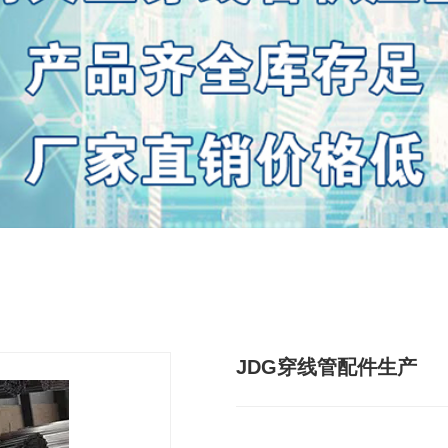
JDG穿线管配件生产