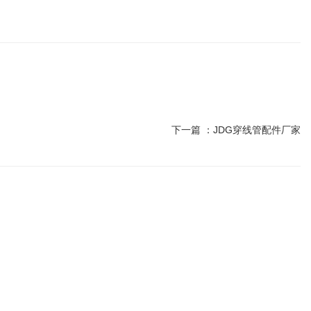
下一篇 ：
JDG穿线管配件厂家