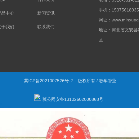
手机：1507561803
产品中心
新闻资讯
网址：www.minxuegu
关于我们
联系我们
地址：河北省文安县
区
冀ICP备2021007526号-2
版权所有 / 敏学管业
冀公网安备13102602000868号